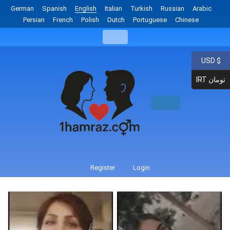
German
Spanish
English
Italian
Turkish
Russian
Arabic
Persian
French
Polish
Dutch
Portuguese
Chinese
USD $
IRT تومان
Register
Login