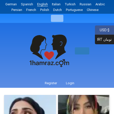
German
Spanish
English
Italian
Turkish
Russian
Arabic
Persian
French
Polish
Dutch
Portuguese
Chinese
USD $
IRT تومان
Register
Login