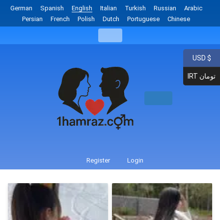
German
Spanish
English
Italian
Turkish
Russian
Arabic
Persian
French
Polish
Dutch
Portuguese
Chinese
USD $
IRT تومان
Register
Login