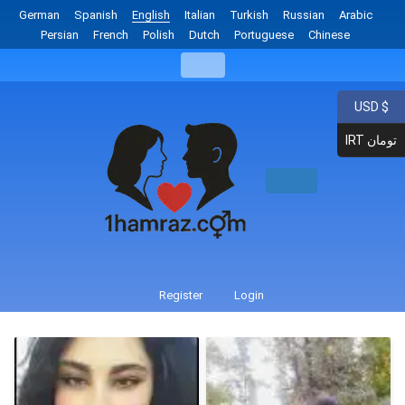
German
Spanish
English
Italian
Turkish
Russian
Arabic
Persian
French
Polish
Dutch
Portuguese
Chinese
USD $
IRT تومان
Register
Login