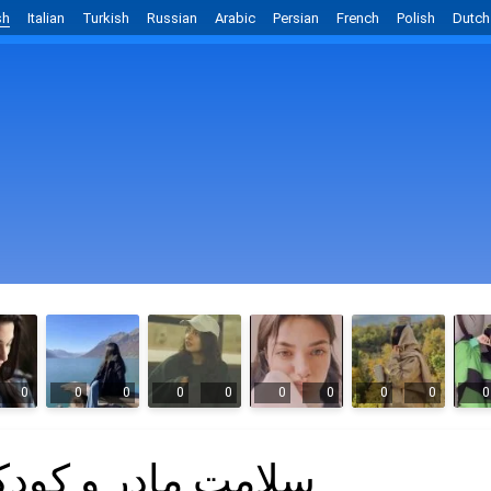
sh
Italian
Turkish
Russian
Arabic
Persian
French
Polish
Dutch
0
0
0
0
0
0
0
0
0
0
سلامت مادر و کود