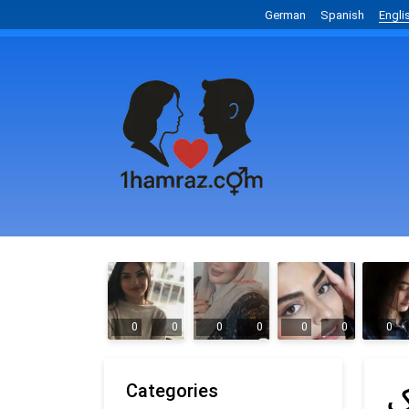
German
Spanish
Engli
0
0
0
0
0
0
0
ک
Categories