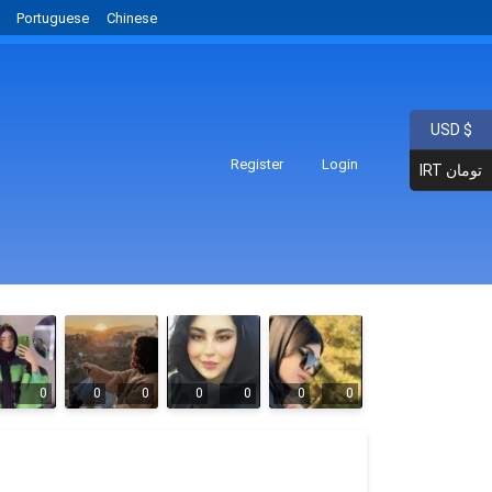
Portuguese
Chinese
USD $
Register
Login
IRT تومان
0
0
0
0
0
0
0