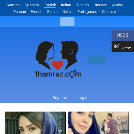
German
Spanish
English
Italian
Turkish
Russian
Arabic
Persian
French
Polish
Dutch
Portuguese
Chinese
USD $
IRT تومان
Register
Login