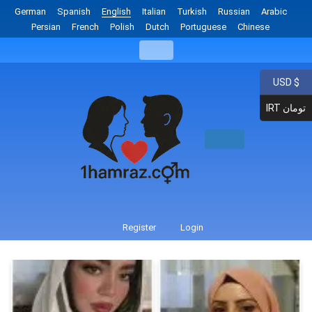
German
Spanish
English
Italian
Turkish
Russian
Arabic
Persian
French
Polish
Dutch
Portuguese
Chinese
USD $
IRT تومان
Register
Login