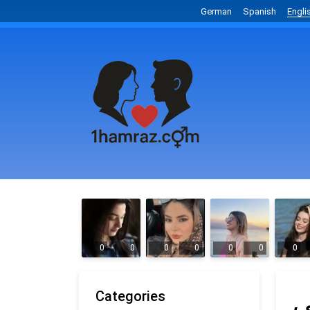
German
Spanish
Engli
0
0
0
0
0
0
0
ی
Categories