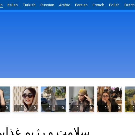
sh
Italian
Turkish
Russian
Arabic
Persian
French
Polish
Dutch
0
0
0
0
0
0
0
0
0
0
سلامت و رژیم غذای