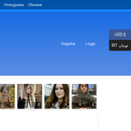
Portuguese
Chinese
USD $
Register
Login
IRT تومان
0
0
0
0
0
0
0