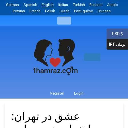
German
Spanish
English
Italian
Turkish
Russian
Arabic
Persian
French
Polish
Dutch
Portuguese
Chinese
USD $
IRT تومان
Register
Login
عشق در تهران: