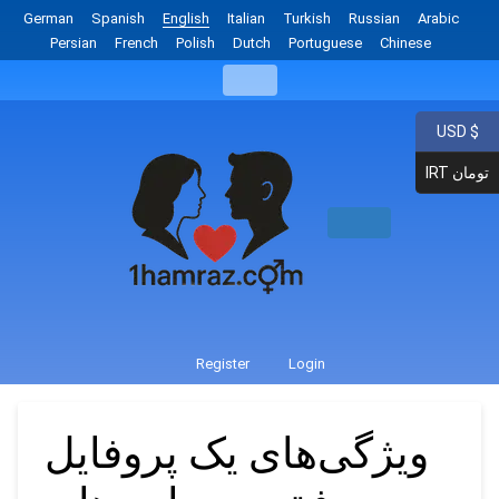
German
Spanish
English
Italian
Turkish
Russian
Arabic
Persian
French
Polish
Dutch
Portuguese
Chinese
USD $
IRT تومان
Register
Login
ویژگی‌های یک پروفایل