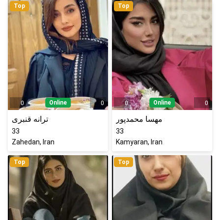
Top
Top
Online
Online
0
0
0
0
مهسا محمدپور
ترانه قنبری
33
33
Zahedan, Iran
Kamyaran, Iran
Top
Top