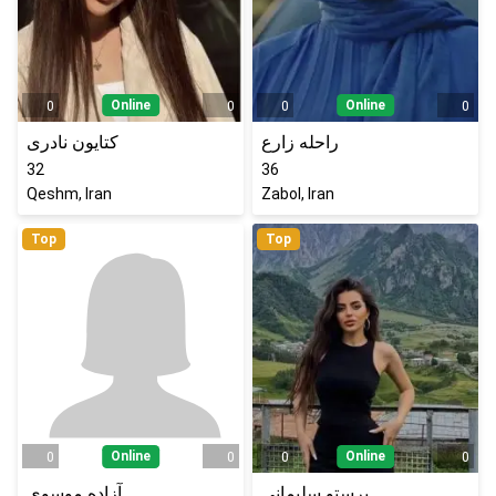
Online
Online
0
0
0
0
راحله زارع
کتایون نادری
32
36
Qeshm, Iran
Zabol, Iran
Top
Top
Online
Online
0
0
0
0
پرستو سلیمانی
آزاده موسوی