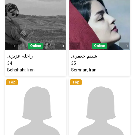
Online
Online
0
0
0
0
شبنم جعفری
راحله عزیزی
34
35
Behshahr, Iran
Semnan, Iran
Top
Top