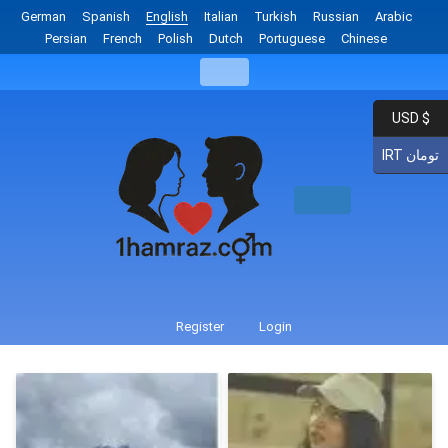
German
Spanish
English
Italian
Turkish
Russian
Arabic
Persian
French
Polish
Dutch
Portuguese
Chinese
USD $
IRT تومان
Register
Login