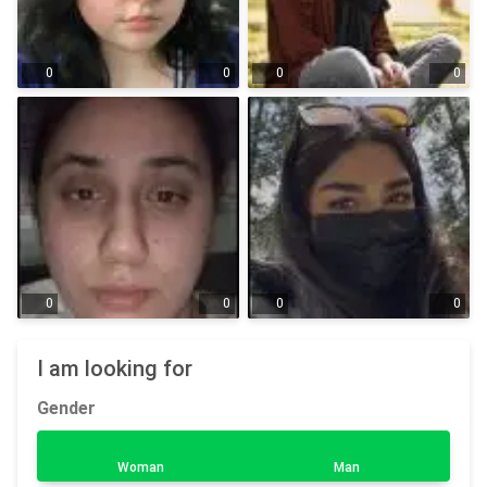
0
0
0
0
0
0
0
0
I am looking for
Gender
Woman
Man