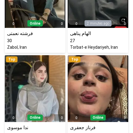
Online
2 minutes ago
0
0
0
0
الهام پناهی
فرشته نعمتی
30
27
Zabol, Iran
Torbat-e Heydariyeh, Iran
Top
Top
Online
Online
0
0
0
0
فرناز جعفری
ندا موسوی