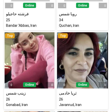
Online
Online
0
0
0
0
رویا شمس
فرشته حاجیلو
25
34
Bandar ‘Abbas, Iran
Quchan, Iran
Top
Top
Online
Online
0
0
0
0
ثریا خادمی
زینب شمس
26
26
Gonabad, Iran
Javanrud, Iran