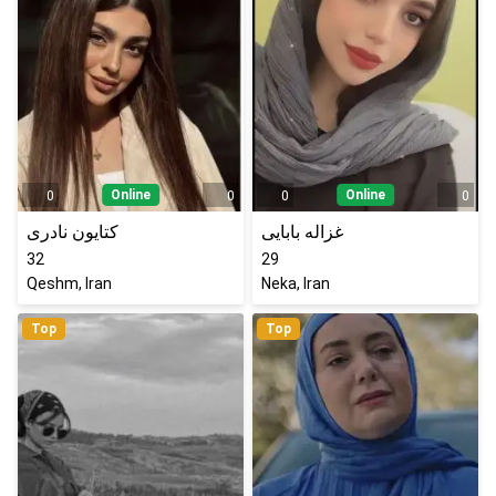
Online
Online
0
0
0
0
غزاله بابایی
کتایون نادری
32
29
Qeshm, Iran
Neka, Iran
Top
Top