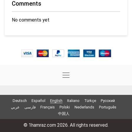
Comments
No comments yet
Deutsch
Español
English
Italiano
Türkçe
Русский
عربي
فارسی
Français
Polski
Nederlands
Português
中国人
© 1hamraz.com 2026. All rights reserved.