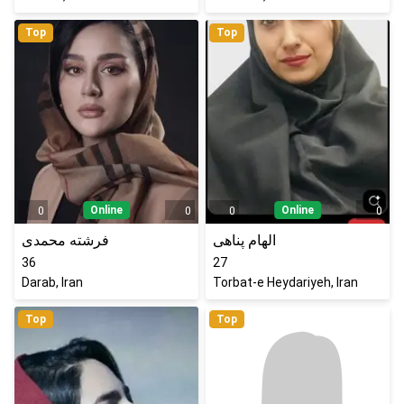
Top
Top
Online
Online
0
0
0
0
الهام پناهی
فرشته محمدی
36
27
Darab, Iran
Torbat-e Heydariyeh, Iran
Top
Top