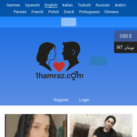
German
Spanish
English
Italian
Turkish
Russian
Arabic
Persian
French
Polish
Dutch
Portuguese
Chinese
USD $
IRT تومان
Register
Login