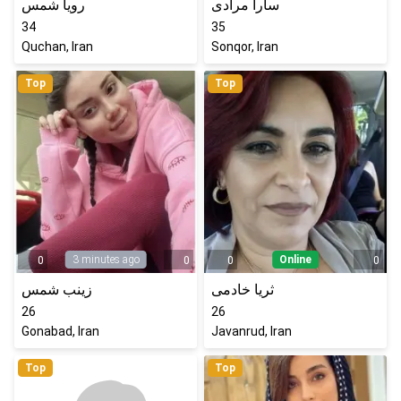
سارا مرادی
رویا شمس
34
35
Quchan, Iran
Sonqor, Iran
Top
Top
3 minutes ago
Online
0
0
0
0
ثریا خادمی
زینب شمس
26
26
Gonabad, Iran
Javanrud, Iran
Top
Top