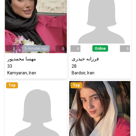
5 minutes ago
Online
0
0
0
0
فرزانه حیدری
مهسا محمدپور
33
28
Kamyaran, Iran
Bardsir, Iran
Top
Top