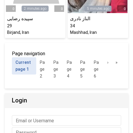
2 minutes ago
5 minutes ago
0
0
0
0
الناز نادری
سپیده رضایی
29
34
Birjand, Iran
Mashhad, Iran
Page navigation
Current
Pa
Pa
Pa
Pa
Pa
›
»
page
1
ge
ge
ge
ge
ge
2
3
4
5
6
Login