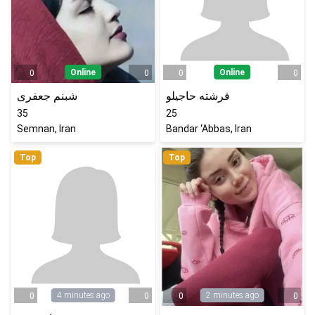
Online
Online
0
0
0
0
فرشته حاجیلو
شبنم جعفری
35
25
Semnan, Iran
Bandar ‘Abbas, Iran
Top
Top
4 minutes ago
2 minutes ago
0
0
0
0