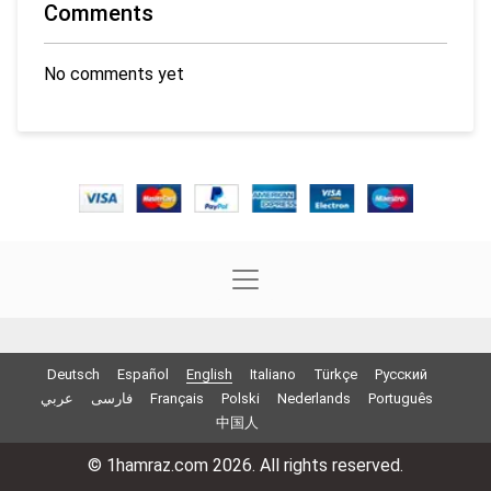
Comments
No comments yet
Deutsch
Español
English
Italiano
Türkçe
Русский
عربي
فارسی
Français
Polski
Nederlands
Português
中国人
© 1hamraz.com 2026. All rights reserved.