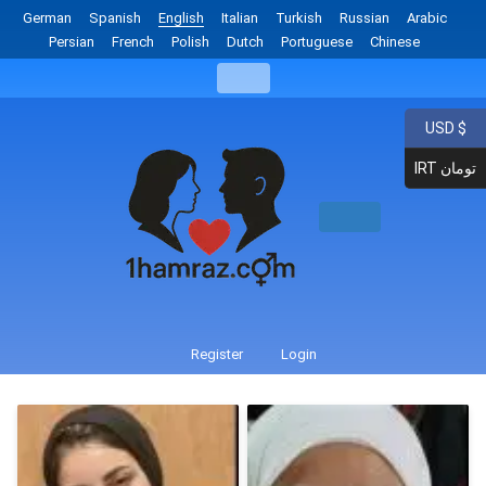
German
Spanish
English
Italian
Turkish
Russian
Arabic
Persian
French
Polish
Dutch
Portuguese
Chinese
USD $
IRT تومان
Register
Login