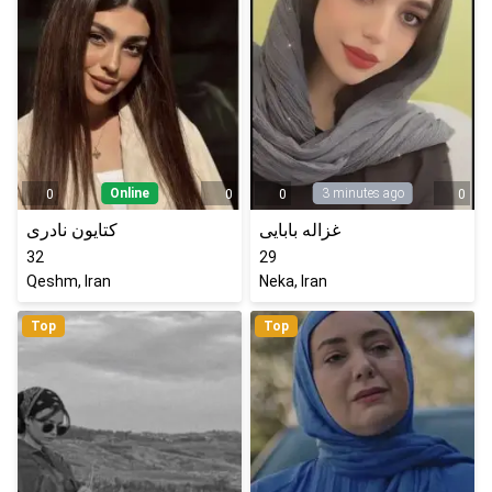
Online
3 minutes ago
0
0
0
0
غزاله بابایی
کتایون نادری
32
29
Qeshm, Iran
Neka, Iran
Top
Top