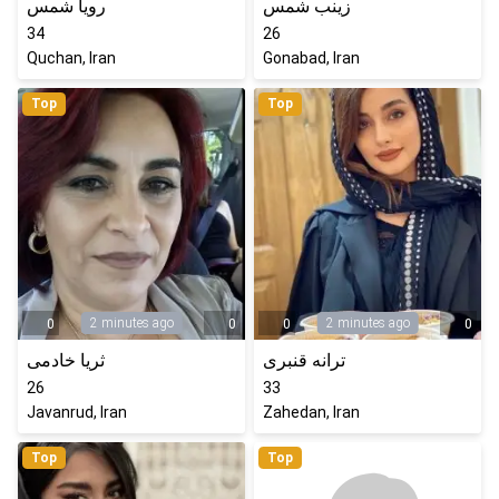
زینب شمس
رویا شمس
34
26
Quchan, Iran
Gonabad, Iran
Top
Top
2 minutes ago
2 minutes ago
0
0
0
0
ترانه قنبری
ثریا خادمی
26
33
Javanrud, Iran
Zahedan, Iran
Top
Top