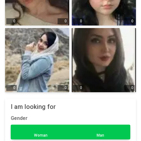
0
0
0
0
0
0
0
0
I am looking for
Gender
Woman
Man