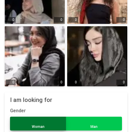
0
0
0
0
0
0
0
0
I am looking for
Gender
Woman
Man