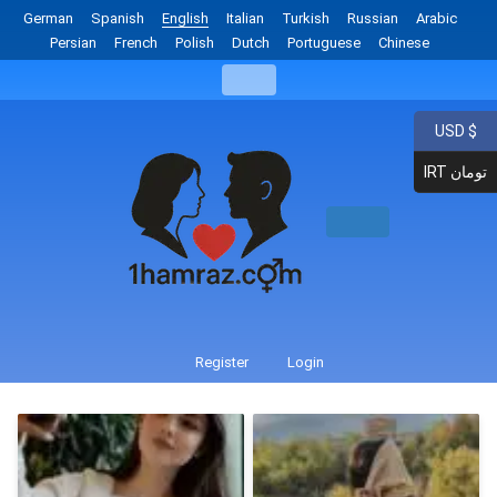
German
Spanish
English
Italian
Turkish
Russian
Arabic
Persian
French
Polish
Dutch
Portuguese
Chinese
USD $
IRT تومان
Register
Login