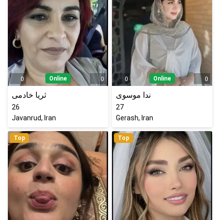
Online
Online
0
0
0
0
ندا موسوی
ثریا خادمی
26
27
Javanrud, Iran
Gerash, Iran
Top
Top