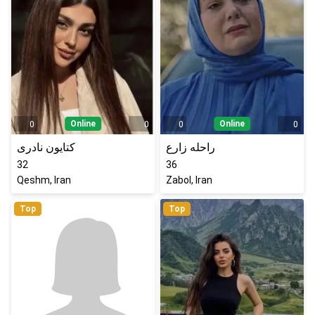
Online
Online
0
0
0
0
راحله زارع
کتایون نادری
32
36
Qeshm, Iran
Zabol, Iran
Top
Top