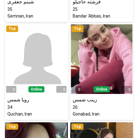
فرشته حاجیلو
شبنم جعفری
35
25
Semnan, Iran
Bandar ‘Abbas, Iran
Top
Top
Online
Online
0
0
0
0
زینب شمس
رویا شمس
34
26
Quchan, Iran
Gonabad, Iran
Top
Top