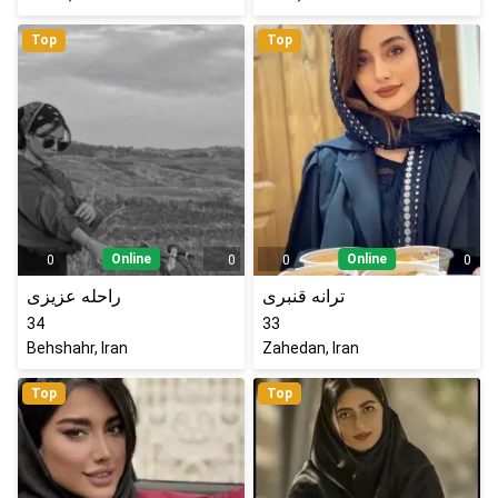
Top
Top
Online
Online
0
0
0
0
ترانه قنبری
راحله عزیزی
34
33
Behshahr, Iran
Zahedan, Iran
Top
Top