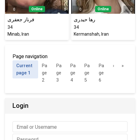
Online
Online
0
0
0
0
رها حیدری
فرناز جعفری
34
34
Minab, Iran
Kermanshah, Iran
Page navigation
Current
Pa
Pa
Pa
Pa
Pa
›
»
page
1
ge
ge
ge
ge
ge
2
3
4
5
6
Login