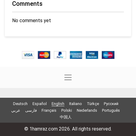
Comments
No comments yet
Deutsch
Español
English
Italiano
Türkçe
Русский
عربي
فارسی
Français
Polski
Nederlands
Português
中国人
© 1hamraz.com 2026. All rights reserved.