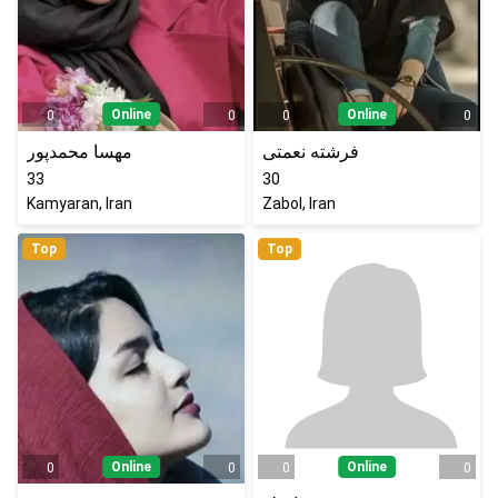
Online
Online
0
0
0
0
فرشته نعمتی
مهسا محمدپور
33
30
Kamyaran, Iran
Zabol, Iran
Top
Top
Online
Online
0
0
0
0