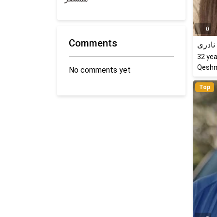
0
Comments
نادری
32
yea
Qeshm
No comments yet
Top