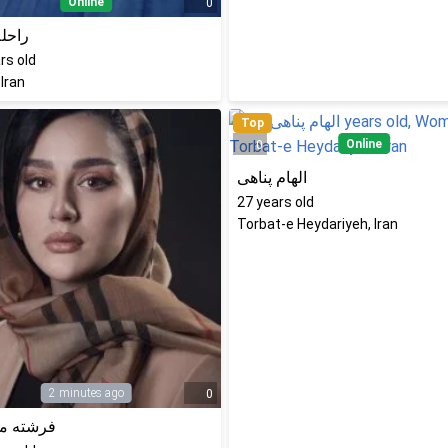
Online
0
راحله
rs old
 Iran
Top
Online
0
الهام پناهی
27
years old
Torbat-e Heydariyeh, Iran
2 minutes ago
0
فرشته م