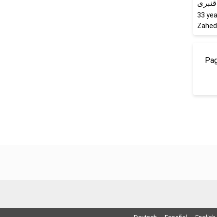
 قنبری
33
yea
Zaheda
Pag