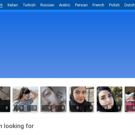
sh
Italian
Turkish
Russian
Arabic
Persian
French
Polish
Dutch
0
0
0
0
0
0
0
0
0
0
m looking for