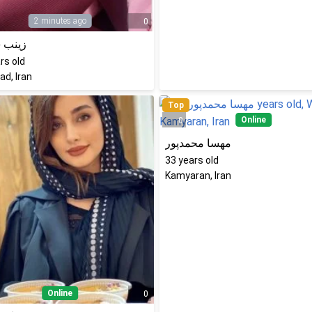
2 minutes ago
0
زینب
rs old
d, Iran
Top
Online
0
مهسا محمدپور
33
years old
Kamyaran, Iran
Online
0