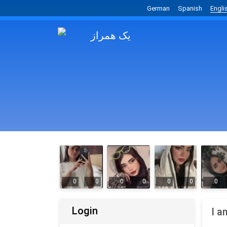
German
Spanish
Engli
0
0
0
0
0
0
0
Login
I a