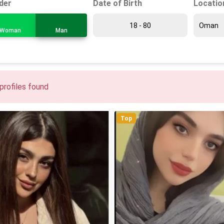
Date of Birth
Locatio
der
Woman
Man
profiles found
Top