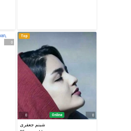
Top
0
Online
0
0
شبنم جعفری