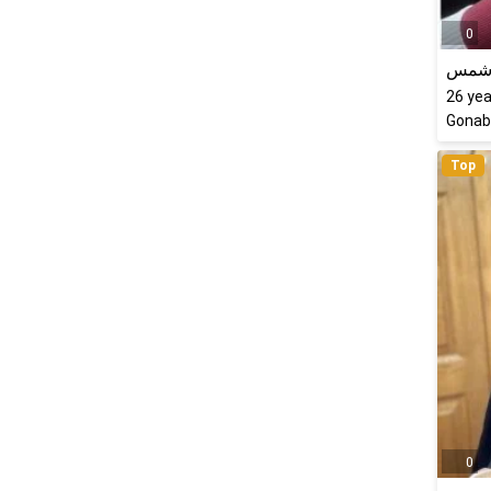
0
 شمس
26
yea
Gonaba
Top
0