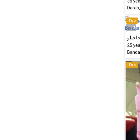
36
yea
Darab,
Top
0
اجیلو
25
yea
Bandar
Top