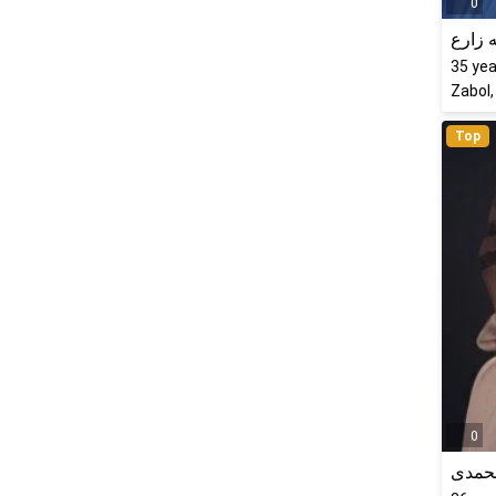
0
 زارع
35
yea
Zabol,
Top
0
حمدی