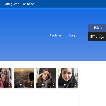
Portuguese
Chinese
USD $
Register
Login
IRT تومان
0
0
0
0
0
0
0