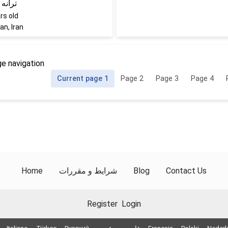
ترانه
rs old
n, Iran
e navigation
Current page
1
Page
2
Page
3
Page
4
Home
شرایط و مقررات
Blog
Contact Us
Register
Login