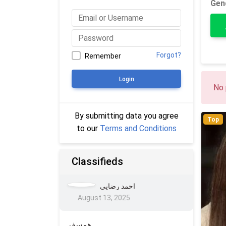
Gen
Forgot?
Remember
Login
No 
By submitting data you agree
Top
to our
Terms and Conditions
Classifieds
احمد رضایی
August 13, 2025
همسفر