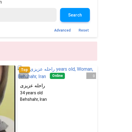
n
Search
Advanced
Reset
Top
Online
0
0
راحله عزیزی
34
years old
Behshahr, Iran