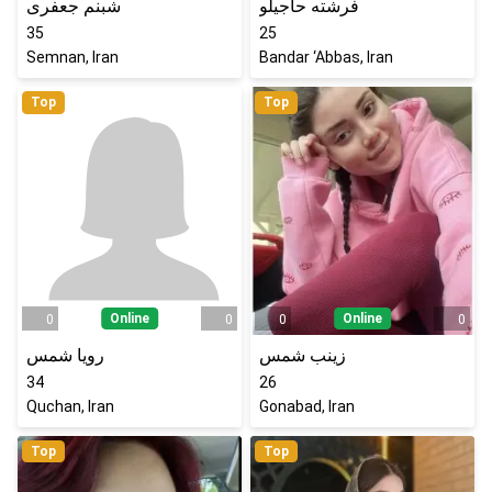
فرشته حاجیلو
شبنم جعفری
35
25
Semnan, Iran
Bandar ‘Abbas, Iran
Top
Top
Online
Online
0
0
0
0
زینب شمس
رویا شمس
34
26
Quchan, Iran
Gonabad, Iran
Top
Top