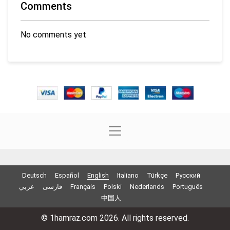
Comments
No comments yet
Deutsch
Español
English
Italiano
Türkçe
Русский
عربي
فارسی
Français
Polski
Nederlands
Português
中国人
© 1hamraz.com 2026. All rights reserved.