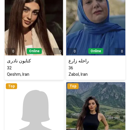
Online
Online
0
0
0
0
راحله زارع
کتایون نادری
32
36
Qeshm, Iran
Zabol, Iran
Top
Top