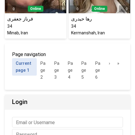
Online
Online
0
0
0
0
رها حیدری
فرناز جعفری
34
34
Minab, Iran
Kermanshah, Iran
Page navigation
Current
Pa
Pa
Pa
Pa
Pa
›
»
page
1
ge
ge
ge
ge
ge
2
3
4
5
6
Login