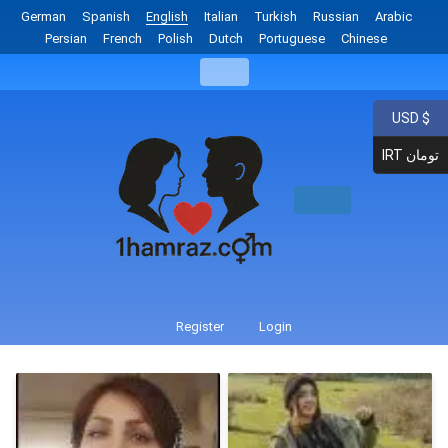
German
Spanish
English
Italian
Turkish
Russian
Arabic
Persian
French
Polish
Dutch
Portuguese
Chinese
USD $
IRT تومان
Register
Login