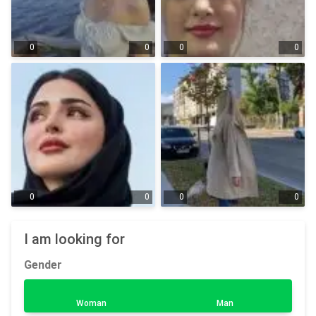
0
0
0
0
0
0
0
0
I am looking for
Gender
Woman
Man