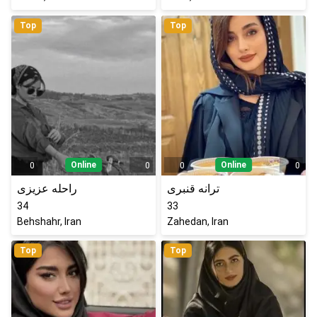
Top
Top
Online
Online
0
0
0
0
ترانه قنبری
راحله عزیزی
34
33
Behshahr, Iran
Zahedan, Iran
Top
Top