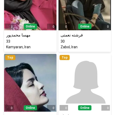
Online
Online
0
0
0
0
فرشته نعمتی
مهسا محمدپور
33
30
Kamyaran, Iran
Zabol, Iran
Top
Top
Online
Online
0
0
0
0