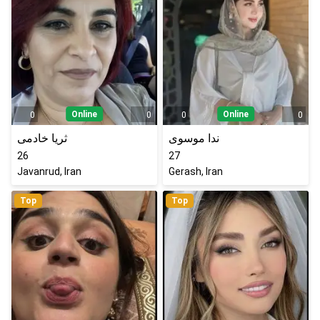
Online
Online
0
0
0
0
ندا موسوی
ثریا خادمی
26
27
Javanrud, Iran
Gerash, Iran
Top
Top