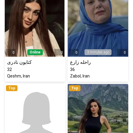
Online
3 minutes ago
0
0
0
0
راحله زارع
کتایون نادری
32
36
Qeshm, Iran
Zabol, Iran
Top
Top