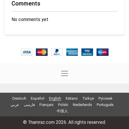
Comments
No comments yet
Deutsch
Español
English
Italiano
Türkçe
Русский
عربي
فارسی
Français
Polski
Nederlands
Português
中国人
© 1hamraz.com 2026. All rights reserved.