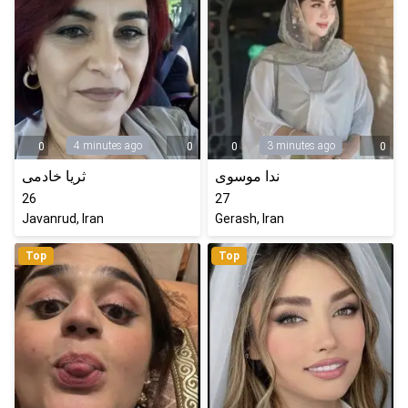
4 minutes ago
3 minutes ago
0
0
0
0
ندا موسوی
ثریا خادمی
26
27
Javanrud, Iran
Gerash, Iran
Top
Top