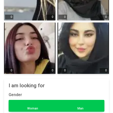
0
0
0
0
0
0
0
0
I am looking for
Gender
Woman
Man