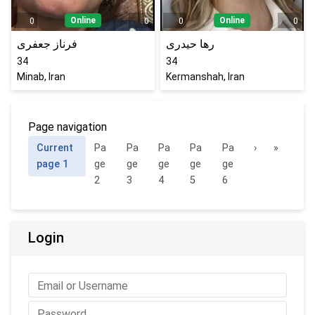
Online
Online
0
0
0
0
رها حیدری
فرناز جعفری
34
34
Minab, Iran
Kermanshah, Iran
Page navigation
Current
Pa
Pa
Pa
Pa
Pa
›
»
page
1
ge
ge
ge
ge
ge
2
3
4
5
6
Login