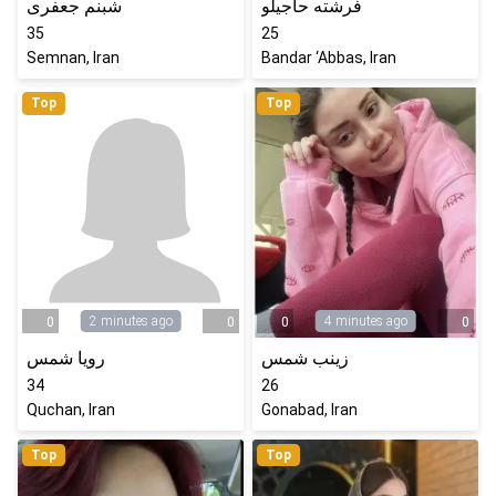
فرشته حاجیلو
شبنم جعفری
35
25
Semnan, Iran
Bandar ‘Abbas, Iran
Top
Top
2 minutes ago
4 minutes ago
0
0
0
0
زینب شمس
رویا شمس
34
26
Quchan, Iran
Gonabad, Iran
Top
Top