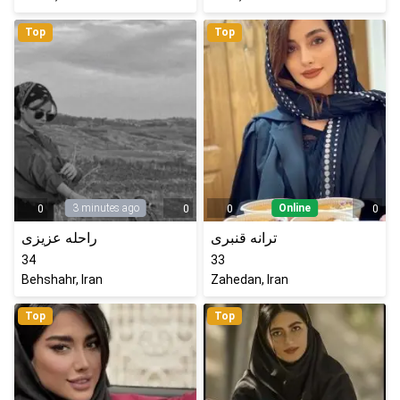
Top
Top
3 minutes ago
Online
0
0
0
0
ترانه قنبری
راحله عزیزی
34
33
Behshahr, Iran
Zahedan, Iran
Top
Top