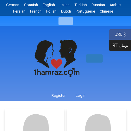
German
Spanish
English
Italian
Turkish
Russian
Arabic
Persian
French
Polish
Dutch
Portuguese
Chinese
USD $
IRT تومان
Register
Login