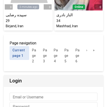
3 minutes ago
Online
0
0
0
0
الناز نادری
سپیده رضایی
29
34
Birjand, Iran
Mashhad, Iran
Page navigation
Current
Pa
Pa
Pa
Pa
Pa
›
»
page
1
ge
ge
ge
ge
ge
2
3
4
5
6
Login