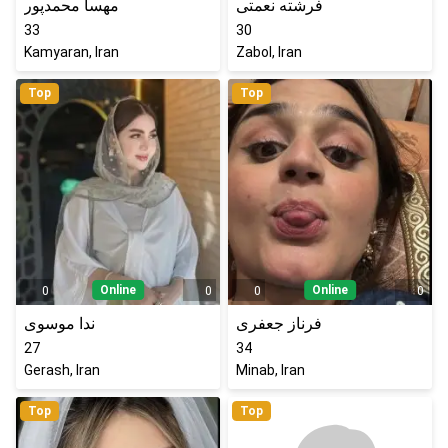
فرشته نعمتی
مهسا محمدپور
33
30
Kamyaran, Iran
Zabol, Iran
Top
Top
Online
Online
0
0
0
0
فرناز جعفری
ندا موسوی
27
34
Gerash, Iran
Minab, Iran
Top
Top