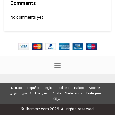
Comments
No comments yet
Deutsch
Español
English
Italiano
Türkçe
Русский
عربي
فارسی
Français
Polski
Nederlands
Português
中国人
© 1hamraz.com 2026. All rights reserved.