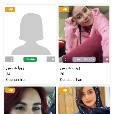
Top
Top
Online
2 minutes ago
0
0
0
0
زینب شمس
رویا شمس
34
26
Quchan, Iran
Gonabad, Iran
Top
Top