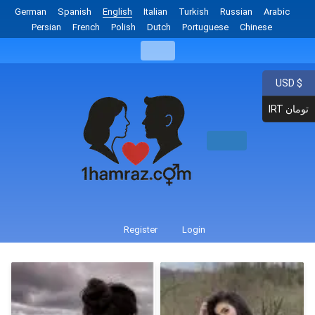
German
Spanish
English
Italian
Turkish
Russian
Arabic
Persian
French
Polish
Dutch
Portuguese
Chinese
USD $
IRT تومان
Register
Login