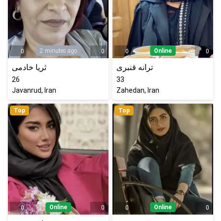
2 minutes ago
Online
0
0
0
0
ترانه قنبری
ثریا خادمی
26
33
Javanrud, Iran
Zahedan, Iran
Top
Top
Online
Online
0
0
0
0