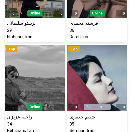
Online
Online
0
0
0
0
فرشته محمدی
پرستو سلیمانی
29
36
Nishabur, Iran
Darab, Iran
Top
Top
Online
2 minutes ago
0
0
0
0
شبنم جعفری
راحله عزیزی
34
35
Behshahr, Iran
Semnan, Iran