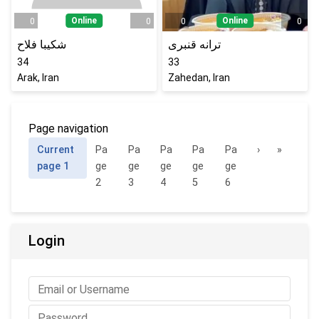
Online
Online
0
0
0
0
ترانه قنبری
شکیبا فلاح
34
33
Arak, Iran
Zahedan, Iran
Page navigation
Current
Pa
Pa
Pa
Pa
Pa
›
»
page
1
ge
ge
ge
ge
ge
2
3
4
5
6
Login