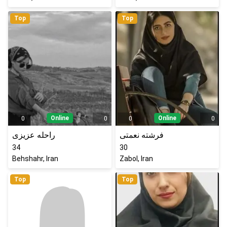
Top
Top
Online
Online
0
0
0
0
فرشته نعمتی
راحله عزیزی
34
30
Behshahr, Iran
Zabol, Iran
Top
Top