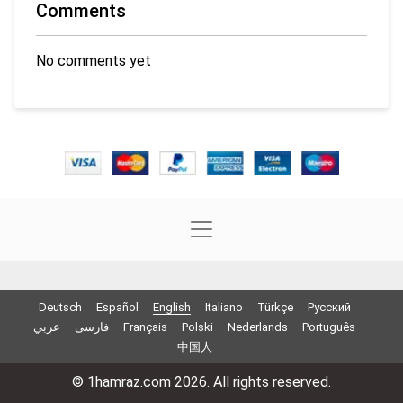
Comments
No comments yet
Deutsch
Español
English
Italiano
Türkçe
Русский
عربي
فارسی
Français
Polski
Nederlands
Português
中国人
© 1hamraz.com 2026. All rights reserved.