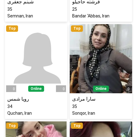
فرشته حاجیلو
شبنم جعفری
35
25
Semnan, Iran
Bandar ‘Abbas, Iran
Top
Top
Online
Online
0
0
0
0
سارا مرادی
رویا شمس
34
35
Quchan, Iran
Sonqor, Iran
Top
Top