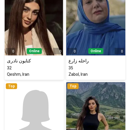
Online
Online
0
0
0
0
راحله زارع
کتایون نادری
32
35
Qeshm, Iran
Zabol, Iran
Top
Top