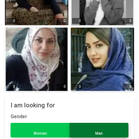
0
0
0
0
0
0
0
0
I am looking for
Gender
Woman
Man