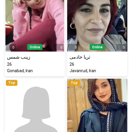
Online
Online
0
0
0
0
ثریا خادمی
زینب شمس
26
26
Gonabad, Iran
Javanrud, Iran
Top
Top