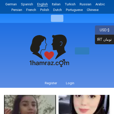
German
Spanish
English
Italian
Turkish
Russian
Arabic
Persian
French
Polish
Dutch
Portuguese
Chinese
USD $
IRT تومان
Register
Login