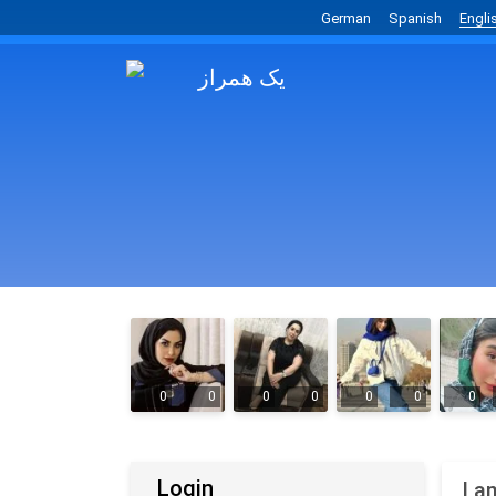
German
Spanish
Engli
0
0
0
0
0
0
0
Login
I a