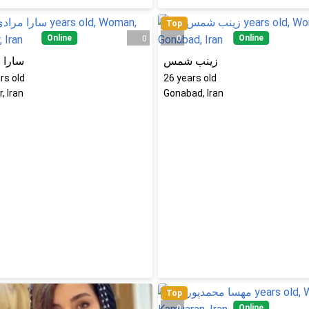
Top
Online
Online
0
0
زینب شمس
سارا 
rs old
26
years old
, Iran
Gonabad, Iran
Top
Online
0