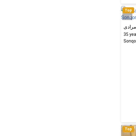
Top
0
مرادی
35
yea
Sonqor
Top