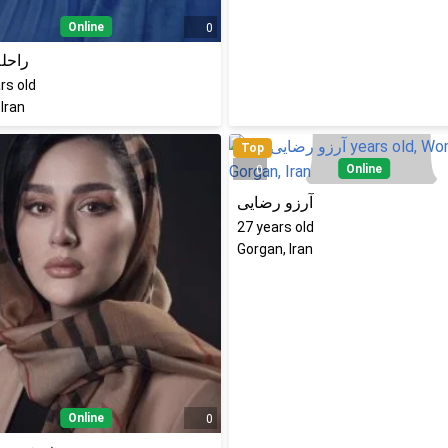
Online
0
راحله
rs old
 Iran
Top
Online
0
آرزو رضایی
27
years old
Gorgan, Iran
Online
0