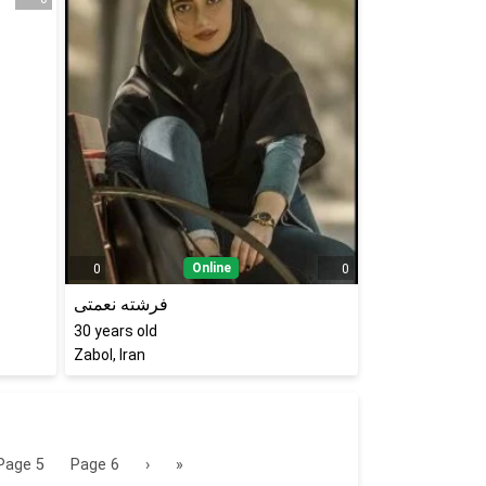
Online
0
0
فرشته نعمتی
30
years old
Zabol, Iran
Page
5
Page
6
›
»