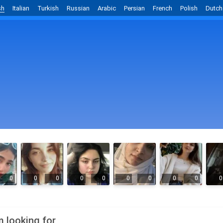
sh
Italian
Turkish
Russian
Arabic
Persian
French
Polish
Dutch
0
0
0
0
0
0
0
0
0
0
m looking for