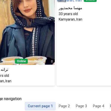
مهسا محمدپور
33
years old
Kamyaran, Iran
Online
0
ترانه
rs old
n, Iran
e navigation
Current page
1
Page
2
Page
3
Page
4