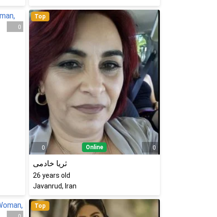
Top
0
Online
0
0
ثریا خادمی
26
years old
Javanrud, Iran
Top
0