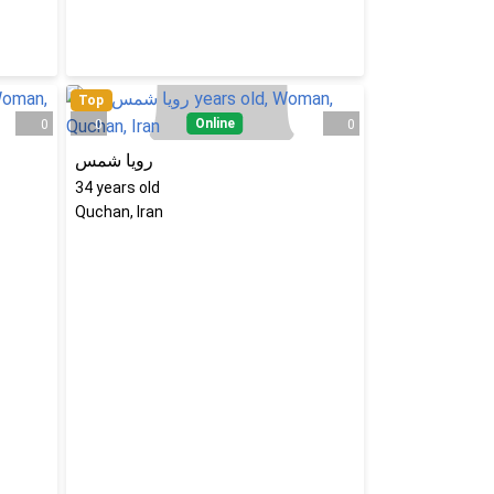
Top
Online
0
0
0
رویا شمس
34
years old
Quchan, Iran