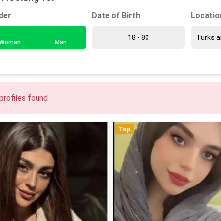
Date of Birth
Locatio
der
Woman
Man
profiles found
Top