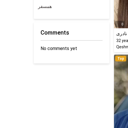
همسفر
0
Comments
نادری
32
yea
Qeshm
No comments yet
Top