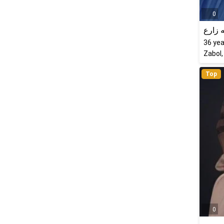
0
 زارع
36
yea
Zabol,
Top
0