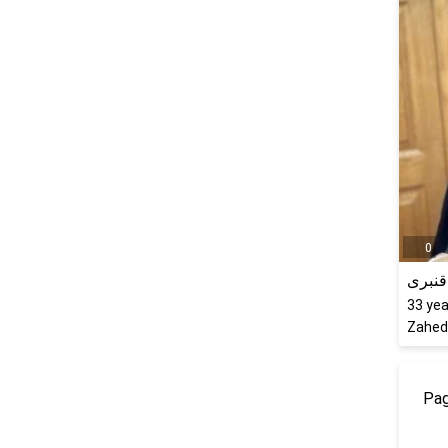
0
 قنبری
33
yea
Zaheda
Pag