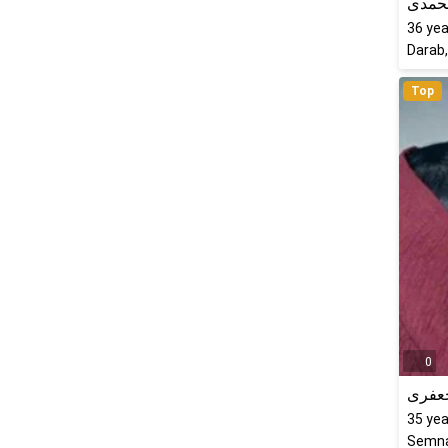
حمدی
36
yea
Darab,
Top
0
عفری
35
yea
Semna