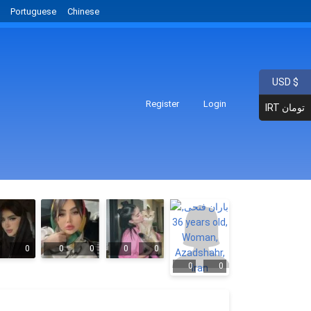
Portuguese
Chinese
USD $
Register
Login
IRT تومان
0
0
0
0
0
0
0