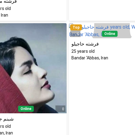
فرشته م
rs old
 Iran
Top
Online
0
فرشته حاجیلو
25
years old
Bandar ‘Abbas, Iran
Online
0
شبنم ج
rs old
n, Iran