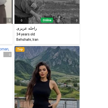
Online
0
0
0
راحله عزیزی
34
years old
Behshahr, Iran
Top
0