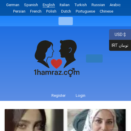
German
Spanish
English
Italian
Turkish
Russian
Arabic
Persian
French
Polish
Dutch
Portuguese
Chinese
USD $
IRT تومان
Register
Login