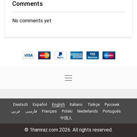
Comments
No comments yet
Deutsch
Español
English
Italiano
Türkçe
Русский
عربي
فارسی
Français
Polski
Nederlands
Português
中国人
© 1hamraz.com 2026. All rights reserved.