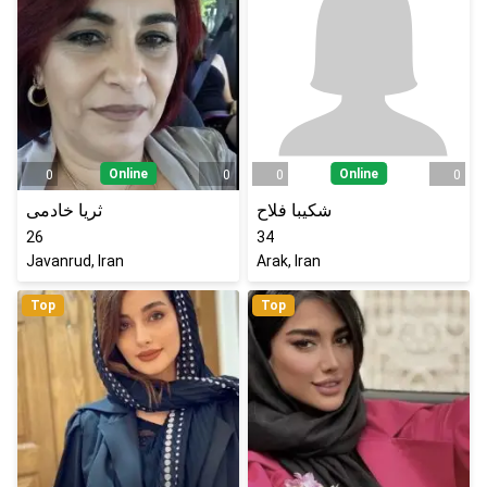
Online
Online
0
0
0
0
شکیبا فلاح
ثریا خادمی
26
34
Javanrud, Iran
Arak, Iran
Top
Top