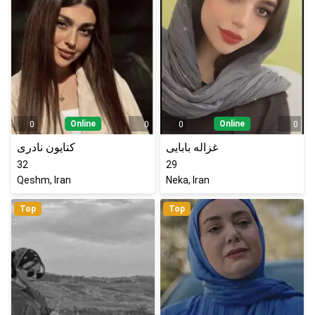
Online
Online
0
0
0
0
غزاله بابایی
کتایون نادری
32
29
Qeshm, Iran
Neka, Iran
Top
Top