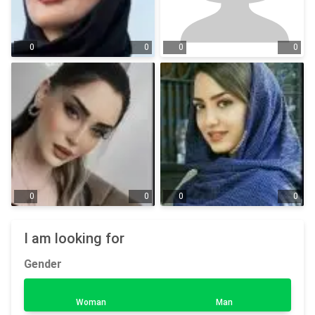
0
0
0
0
0
0
0
0
I am looking for
Gender
Woman
Man