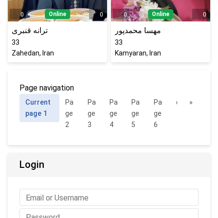
Online
Online
0
0
0
0
مهسا محمدپور
ترانه قنبری
33
33
Zahedan, Iran
Kamyaran, Iran
Page navigation
Current
Pa
Pa
Pa
Pa
Pa
›
»
page
1
ge
ge
ge
ge
ge
2
3
4
5
6
Login