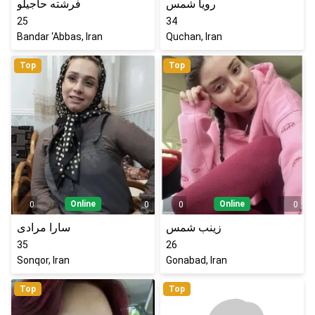
رویا شمس
فرشته حاجیلو
25
34
Bandar ‘Abbas, Iran
Quchan, Iran
Top
Top
Online
Online
0
0
0
0
زینب شمس
سارا مرادی
35
26
Sonqor, Iran
Gonabad, Iran
Top
Top