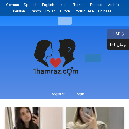
German
Spanish
English
Italian
Turkish
Russian
Arabic
Persian
French
Polish
Dutch
Portuguese
Chinese
USD $
IRT تومان
Register
Login