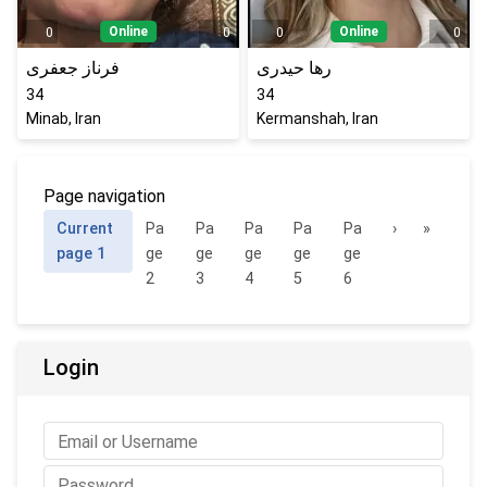
Online
Online
0
0
0
0
رها حیدری
فرناز جعفری
34
34
Minab, Iran
Kermanshah, Iran
Page navigation
Current
Pa
Pa
Pa
Pa
Pa
›
»
page
1
ge
ge
ge
ge
ge
2
3
4
5
6
Login