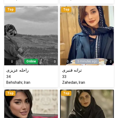
Top
Top
Online
3 minutes ago
0
0
0
0
ترانه قنبری
راحله عزیزی
34
33
Behshahr, Iran
Zahedan, Iran
Top
Top