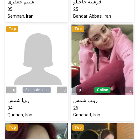
فرشته حاجیلو
شبنم جعفری
35
25
Semnan, Iran
Bandar ‘Abbas, Iran
Top
Top
3 minutes ago
Online
0
0
0
0
زینب شمس
رویا شمس
34
26
Quchan, Iran
Gonabad, Iran
Top
Top