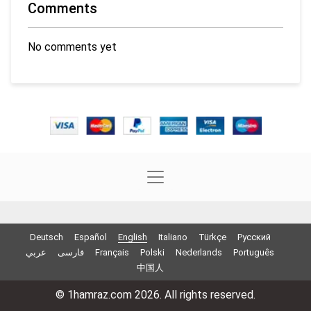
Comments
No comments yet
Deutsch
Español
English
Italiano
Türkçe
Русский
عربي
فارسی
Français
Polski
Nederlands
Português
中国人
© 1hamraz.com 2026. All rights reserved.