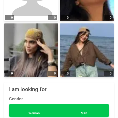
0
0
0
0
0
0
0
0
I am looking for
Gender
Woman
Man