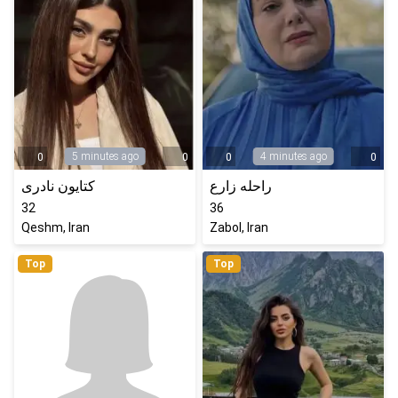
5 minutes ago
4 minutes ago
0
0
0
0
راحله زارع
کتایون نادری
32
36
Qeshm, Iran
Zabol, Iran
Top
Top