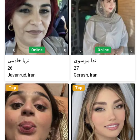
Online
Online
0
0
0
0
ندا موسوی
ثریا خادمی
26
27
Javanrud, Iran
Gerash, Iran
Top
Top