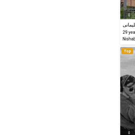
0
یمانی
29
yea
Nishab
Top
0