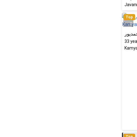
Javanr
Top
0
مدپور
33
yea
Kamyar
Top