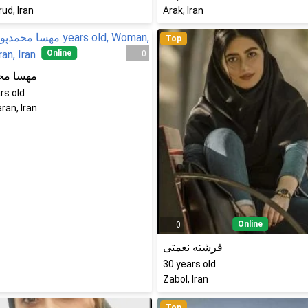
ud, Iran
Arak, Iran
Top
Online
0
مهسا مح
rs old
an, Iran
Online
0
فرشته نعمتی
30
years old
Zabol, Iran
Top