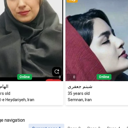
Online
Online
0
0
شبنم جعفری
الهام
rs old
35
years old
-e Heydariyeh, Iran
Semnan, Iran
e navigation