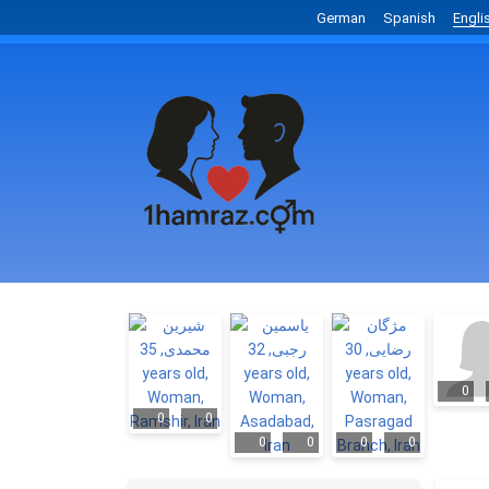
German
Spanish
Engli
0
0
0
0
0
0
0