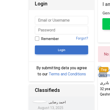
Login
I a
Gen
Forgot?
Remember
Login
No 
By submitting data you agree
Top
to our
Terms and Conditions
0
نادری
32
yea
Classifieds
Qeshm
احمد رضایی
August 13, 2025