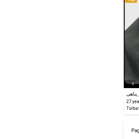
0
 پناهی
27
yea
Torbat
Pag