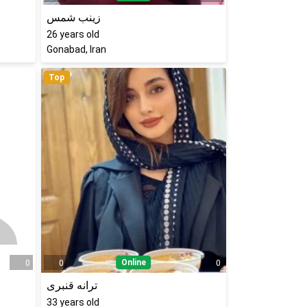
زینب شمس
26
years old
Gonabad, Iran
Top
Online
0
0
0
ترانه قنبری
33
years old