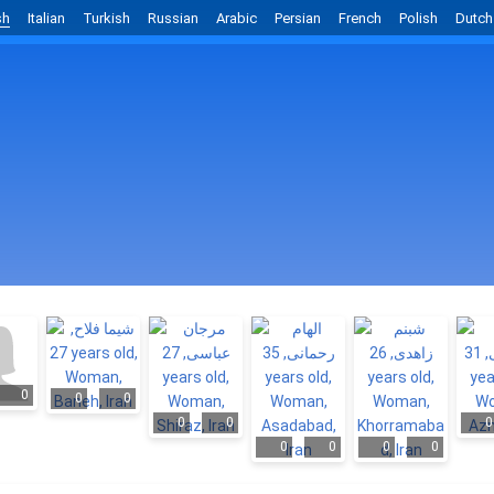
sh
Italian
Turkish
Russian
Arabic
Persian
French
Polish
Dutch
0
0
0
0
0
0
0
0
0
0