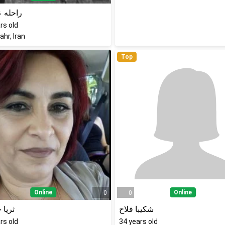
راحله 
rs old
hr, Iran
Top
Online
Online
0
0
شکیبا فلاح
ثریا 
rs old
34
years old