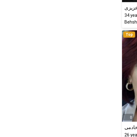
عزیزی
34
yea
Behsha
Top
0
خادمی
26
yea