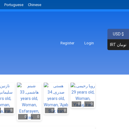
Portuguese
Chinese
USD $
Register
Login
IRT تومان
0
0
0
0
0
0
0