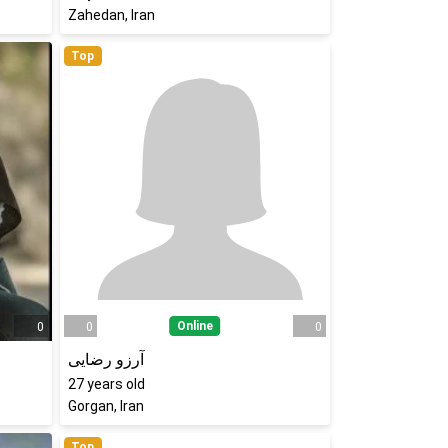
Zahedan, Iran
Top
Online
0
0
0
آرزو رضایی
27
years old
Gorgan, Iran
Top