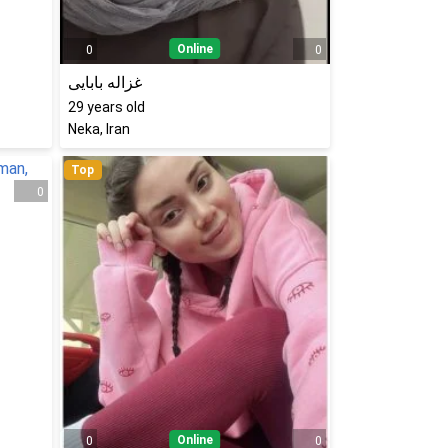
Online
0
0
غزاله بابایی
29
years old
Neka, Iran
Top
0
Online
0
0