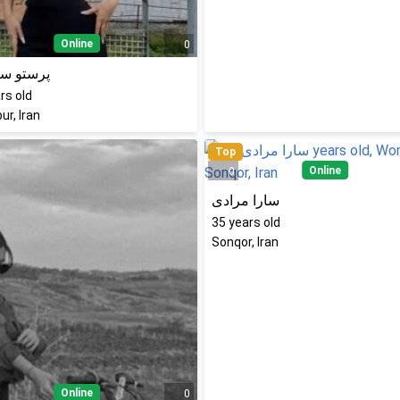
Online
0
پرستو سل
rs old
ur, Iran
Top
Online
0
سارا مرادی
35
years old
Sonqor, Iran
Online
0