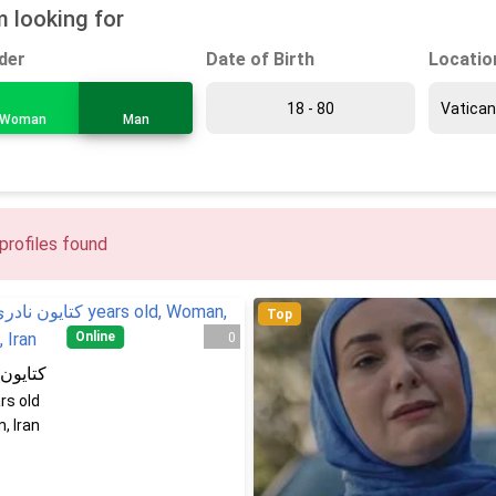
m looking for
Date of Birth
Locatio
der
Woman
Man
profiles found
Top
Online
0
کتایون 
rs old
, Iran