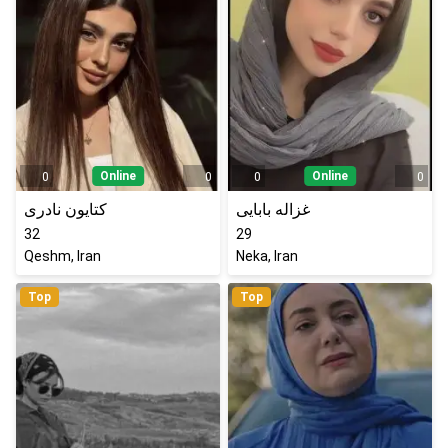
Online
Online
0
0
0
0
غزاله بابایی
کتایون نادری
32
29
Qeshm, Iran
Neka, Iran
Top
Top