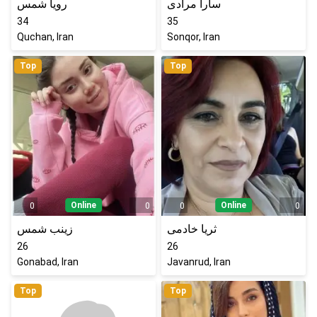
سارا مرادی
رویا شمس
34
35
Quchan, Iran
Sonqor, Iran
Top
Top
Online
Online
0
0
0
0
ثریا خادمی
زینب شمس
26
26
Gonabad, Iran
Javanrud, Iran
Top
Top