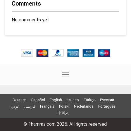
Comments
No comments yet
Deutsch
Español
English
Italiano
Türkçe
Русский
عربي
فارسی
Français
Polski
Nederlands
Português
中国人
© 1hamraz.com 2026. All rights reserved.