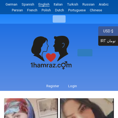
German
Spanish
English
Italian
Turkish
Russian
Arabic
Persian
French
Polish
Dutch
Portuguese
Chinese
USD $
IRT تومان
Register
Login