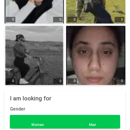
0
0
0
0
0
0
0
0
I am looking for
Gender
Woman
Man