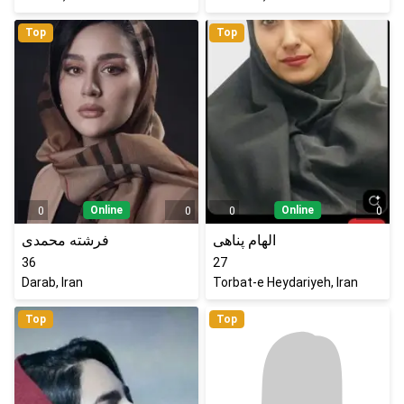
Top
Top
Online
Online
0
0
0
0
الهام پناهی
فرشته محمدی
36
27
Darab, Iran
Torbat-e Heydariyeh, Iran
Top
Top