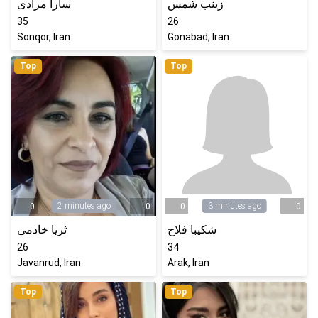
زینب شمس
سارا مرادی
35
26
Sonqor, Iran
Gonabad, Iran
Top
Top
2 minutes ago
3 minutes ago
0
0
0
0
شکیبا فلاح
ثریا خادمی
26
34
Javanrud, Iran
Arak, Iran
Top
Top