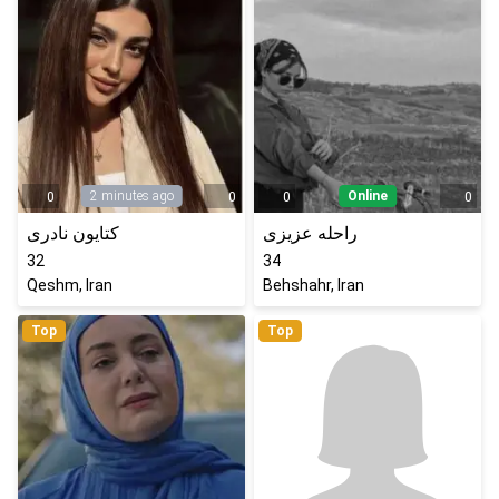
2 minutes ago
Online
0
0
0
0
راحله عزیزی
کتایون نادری
32
34
Qeshm, Iran
Behshahr, Iran
Top
Top