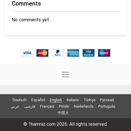
Comments
No comments yet
Deutsch
Español
English
Italiano
Türkçe
Русский
عربي
فارسی
Français
Polski
Nederlands
Português
中国人
© 1hamraz.com 2026. All rights reserved.