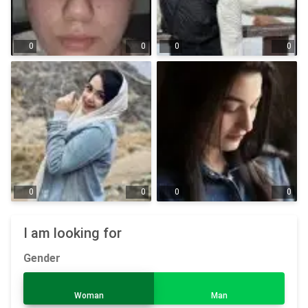
0
0
0
0
0
0
0
0
I am looking for
Gender
Woman
Man