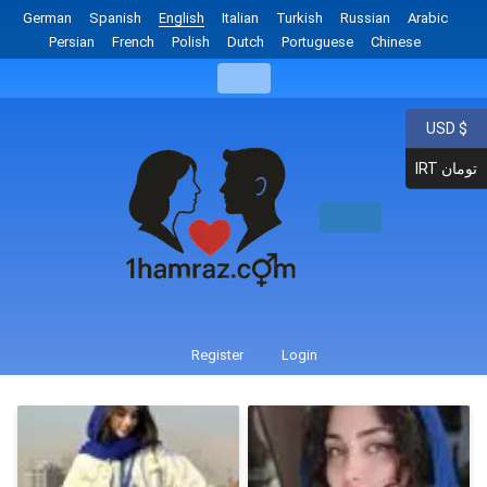
German
Spanish
English
Italian
Turkish
Russian
Arabic
Persian
French
Polish
Dutch
Portuguese
Chinese
USD $
IRT تومان
Register
Login