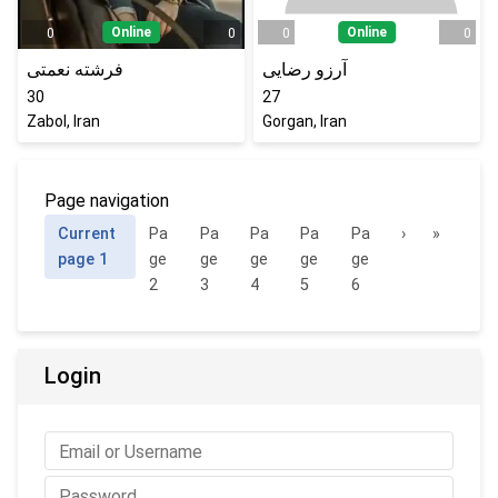
Online
Online
0
0
0
0
آرزو رضایی
فرشته نعمتی
30
27
Zabol, Iran
Gorgan, Iran
Page navigation
Current
Pa
Pa
Pa
Pa
Pa
›
»
page
1
ge
ge
ge
ge
ge
2
3
4
5
6
Login