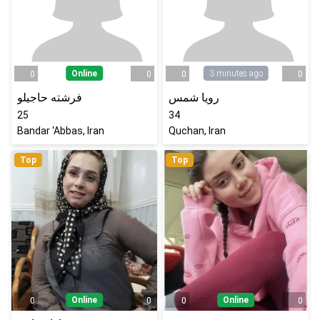
Online
3 minutes ago
0
0
0
0
رویا شمس
فرشته حاجیلو
25
34
Bandar ‘Abbas, Iran
Quchan, Iran
Top
Top
Online
Online
0
0
0
0