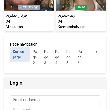
2 minutes ago
Online
0
0
0
0
رها حیدری
فرناز جعفری
34
34
Minab, Iran
Kermanshah, Iran
Page navigation
Current
Pa
Pa
Pa
Pa
Pa
›
»
page
1
ge
ge
ge
ge
ge
2
3
4
5
6
Login