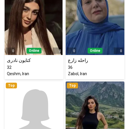
Online
Online
0
0
0
0
راحله زارع
کتایون نادری
32
36
Qeshm, Iran
Zabol, Iran
Top
Top