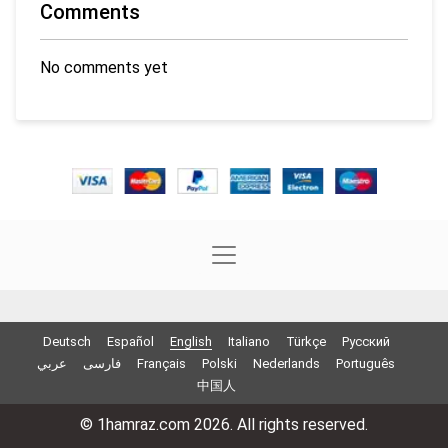
Comments
No comments yet
Deutsch
Español
English
Italiano
Türkçe
Русский
عربي
فارسی
Français
Polski
Nederlands
Português
中国人
© 1hamraz.com 2026. All rights reserved.