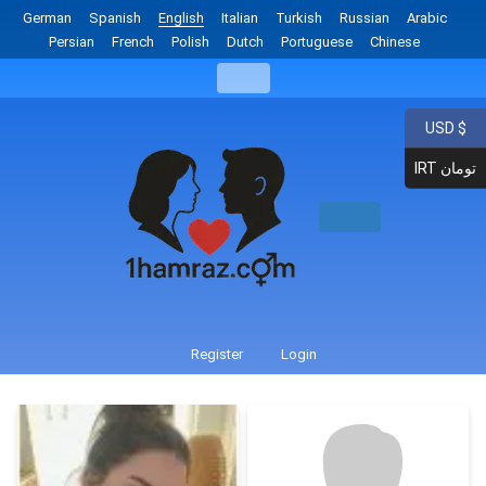
German
Spanish
English
Italian
Turkish
Russian
Arabic
Persian
French
Polish
Dutch
Portuguese
Chinese
USD $
IRT تومان
Register
Login