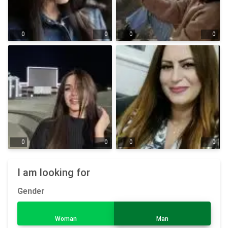
0
0
0
0
0
0
0
0
I am looking for
Gender
Woman
Man