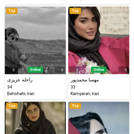
Top
Top
Online
Online
0
0
0
0
مهسا محمدپور
راحله عزیزی
34
33
Behshahr, Iran
Kamyaran, Iran
Top
Top