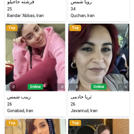
رویا شمس
فرشته حاجیلو
25
34
Bandar ‘Abbas, Iran
Quchan, Iran
Top
Top
Online
Online
0
0
0
0
ثریا خادمی
زینب شمس
26
26
Gonabad, Iran
Javanrud, Iran
Top
Top