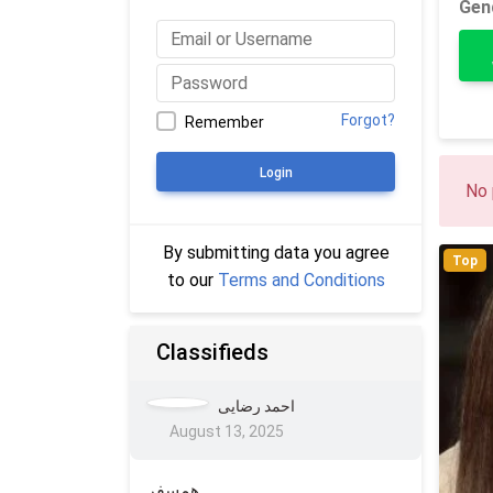
Gen
Forgot?
Remember
Login
No 
By submitting data you agree
Top
to our
Terms and Conditions
Classifieds
احمد رضایی
August 13, 2025
همسفر