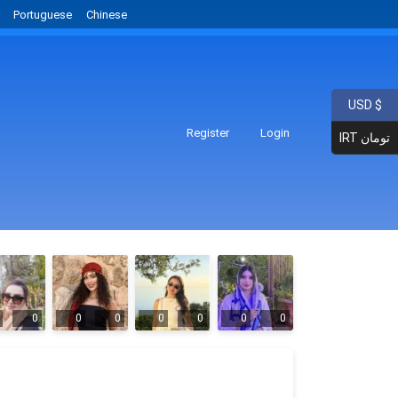
Portuguese
Chinese
USD $
Register
Login
IRT تومان
0
0
0
0
0
0
0