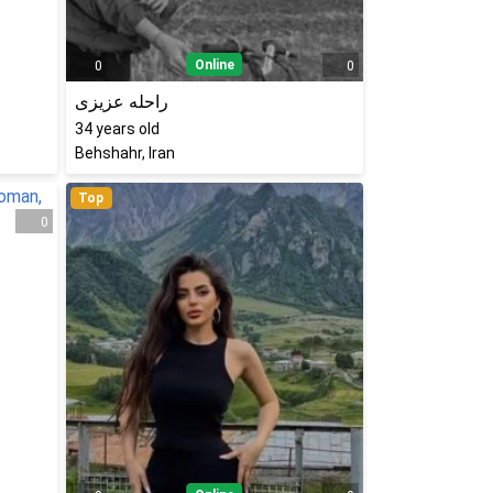
Online
0
0
راحله عزیزی
34
years old
Behshahr, Iran
Top
0