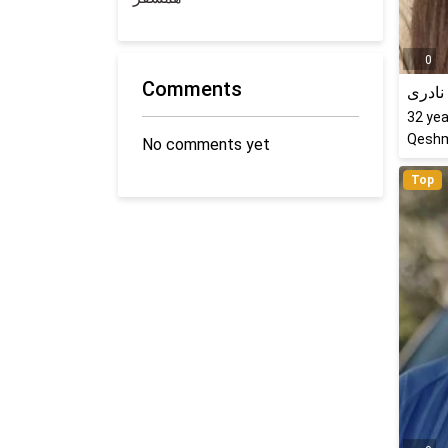
0
Comments
نادری
32
yea
Qeshm
No comments yet
Top