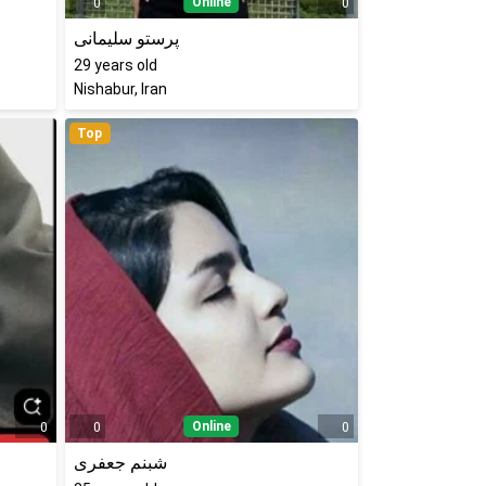
Online
0
0
پرستو سلیمانی
29
years old
Nishabur, Iran
Top
Online
0
0
0
شبنم جعفری