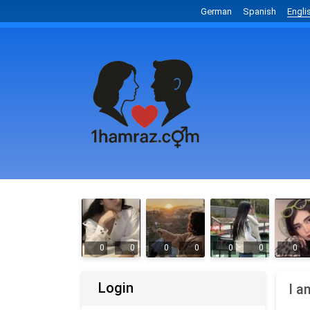
German
Spanish
Engli
0
0
0
0
0
0
0
Login
I a