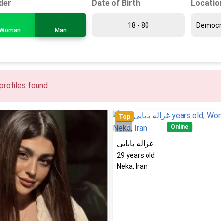
Date of Birth
Locatio
der
Woman
Man
profiles found
Top
Online
0
غزاله بابایی
29
years old
Neka, Iran