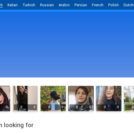
sh
Italian
Turkish
Russian
Arabic
Persian
French
Polish
Dutch
0
0
0
0
0
0
0
0
0
0
m looking for