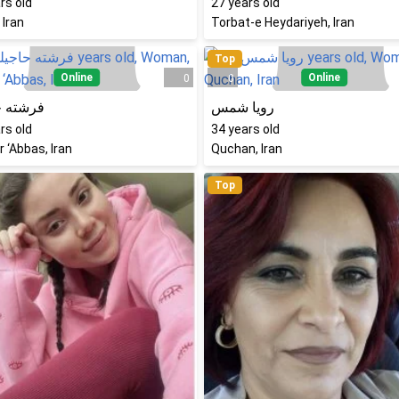
rs old
27
years old
 Iran
Torbat-e Heydariyeh, Iran
Top
Online
Online
0
0
رویا شمس
فرشته ح
rs old
34
years old
 ‘Abbas, Iran
Quchan, Iran
Top