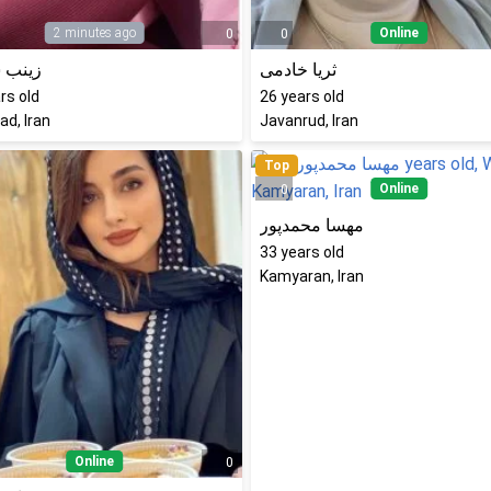
2 minutes ago
Online
0
0
ثریا خادمی
زینب
rs old
26
years old
d, Iran
Javanrud, Iran
Top
Online
0
مهسا محمدپور
33
years old
Kamyaran, Iran
Online
0