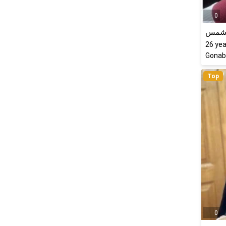
0
 شمس
26
yea
Gonaba
Top
0