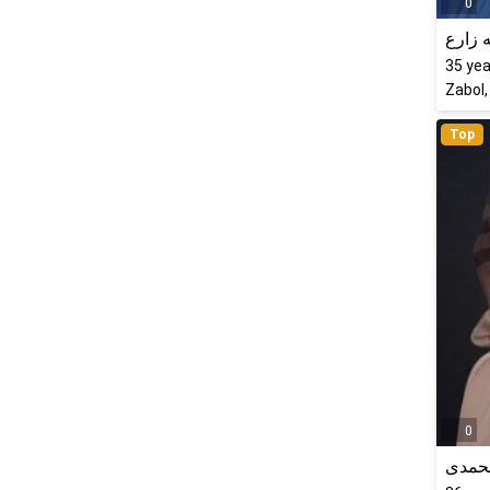
0
 زارع
35
yea
Zabol,
Top
0
حمدی