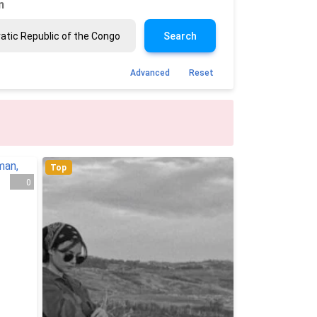
n
Search
Advanced
Reset
Top
0