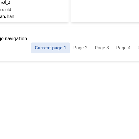
ترانه
rs old
n, Iran
e navigation
Current page
1
Page
2
Page
3
Page
4