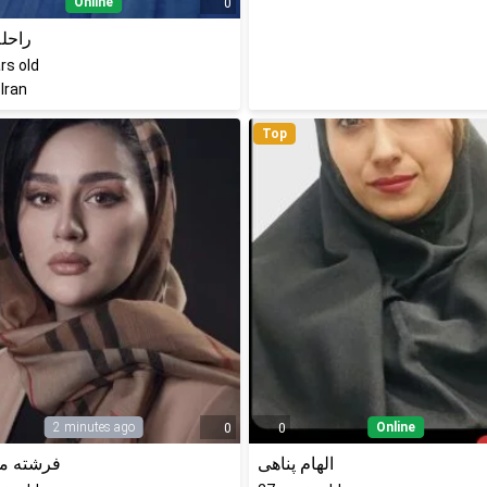
Online
0
راحله
rs old
 Iran
Top
2 minutes ago
Online
0
0
الهام پناهی
فرشته م