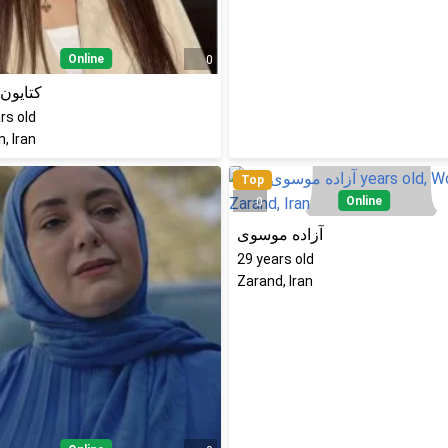
Online
0
کتایون 
rs old
, Iran
Top
Online
0
آزاده موسوی
29
years old
Zarand, Iran