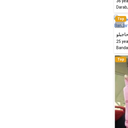
36
yea
Darab,
Top
0
اجیلو
25
yea
Bandar
Top