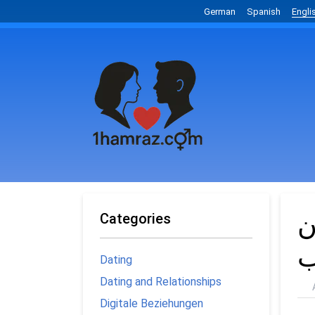
German
Spanish
Engli
ن
Categories
ب
Dating
Dating and Relationships
Digitale Beziehungen