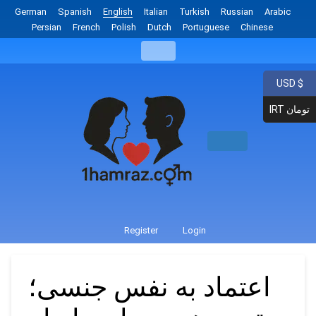
German
Spanish
English
Italian
Turkish
Russian
Arabic
Persian
French
Polish
Dutch
Portuguese
Chinese
USD $
IRT تومان
Register
Login
اعتماد به نفس جنسی؛