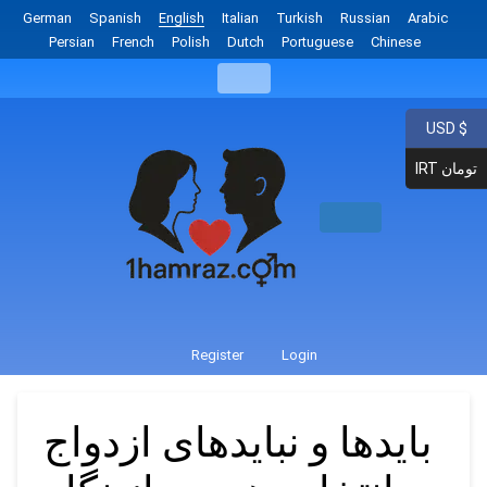
German
Spanish
English
Italian
Turkish
Russian
Arabic
Persian
French
Polish
Dutch
Portuguese
Chinese
USD $
IRT تومان
Register
Login
بایدها و نباید‌های ازدواج