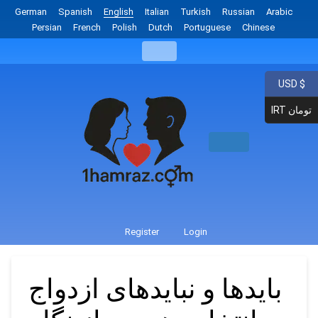
German
Spanish
English
Italian
Turkish
Russian
Arabic
Persian
French
Polish
Dutch
Portuguese
Chinese
USD $
IRT تومان
Register
Login
بایدها و نباید‌های ازدواج