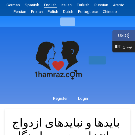
German
Spanish
English
Italian
Turkish
Russian
Arabic
Persian
French
Polish
Dutch
Portuguese
Chinese
USD $
IRT تومان
Register
Login
بایدها و نباید‌های ازدواج