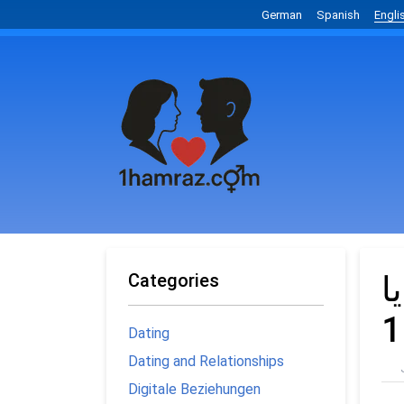
German
Spanish
Engli
ا
Categories
Dating
Dating and Relationships
Digitale Beziehungen