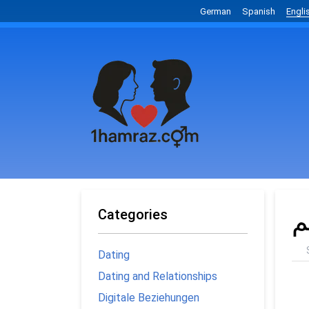
German
Spanish
Engli
م
Categories
Dating
Dating and Relationships
Digitale Beziehungen