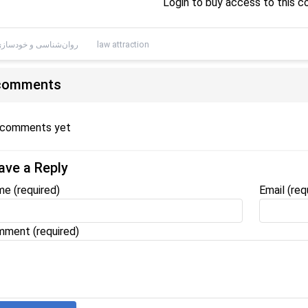
Login to buy access to this c
law attraction
روان‌شناسی و خودساز
comments
 comments yet
ave a Reply
me
(required)
Email
(req
ment (required)