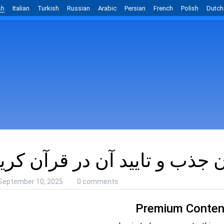
sh
Italian
Turkish
Russian
Arabic
Persian
French
Polish
Dutch
جذب و تایید آن در قرآن کری
September 10, 2025
0 comments
Premium Conten