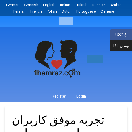
German
Spanish
English
Italian
Turkish
Russian
Arabic
Persian
French
Polish
Dutch
Portuguese
Chinese
USD $
IRT تومان
Register
Login
تجربه موفق کاربران