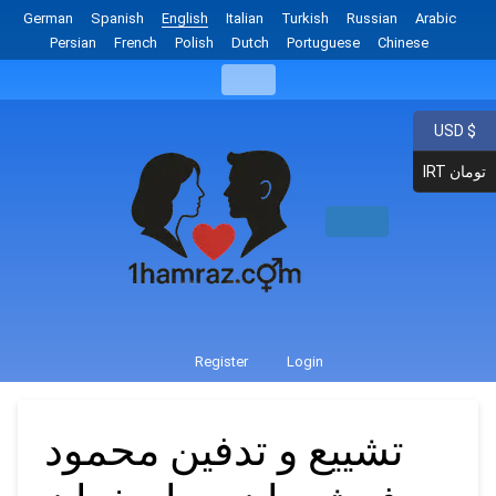
German
Spanish
English
Italian
Turkish
Russian
Arabic
Persian
French
Polish
Dutch
Portuguese
Chinese
USD $
IRT تومان
Register
Login
تشییع و تدفین محمود