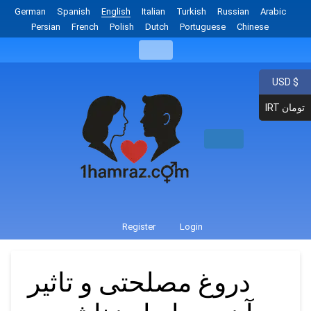
German
Spanish
English
Italian
Turkish
Russian
Arabic
Persian
French
Polish
Dutch
Portuguese
Chinese
USD $
IRT تومان
Register
Login
دروغ مصلحتی و تاثیر