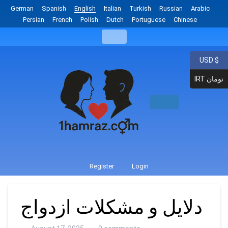
German
Spanish
English
Italian
Turkish
Russian
Arabic
Persian
French
Polish
Dutch
Portuguese
Chinese
USD $
IRT تومان
Register
Login
دلایل و مشکلات ازدواج