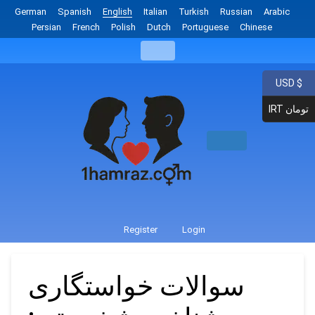
German
Spanish
English
Italian
Turkish
Russian
Arabic
Persian
French
Polish
Dutch
Portuguese
Chinese
USD $
IRT تومان
Register
Login
سوالات خواستگاری