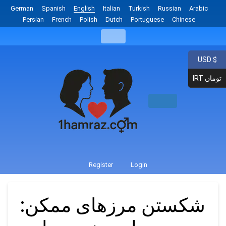
German
Spanish
English
Italian
Turkish
Russian
Arabic
Persian
French
Polish
Dutch
Portuguese
Chinese
USD $
IRT تومان
Register
Login
شکستن مرزهای ممکن: