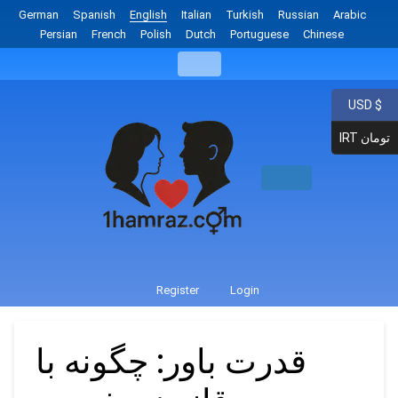
German
Spanish
English
Italian
Turkish
Russian
Arabic
Persian
French
Polish
Dutch
Portuguese
Chinese
USD $
IRT تومان
Register
Login
قدرت باور: چگونه با