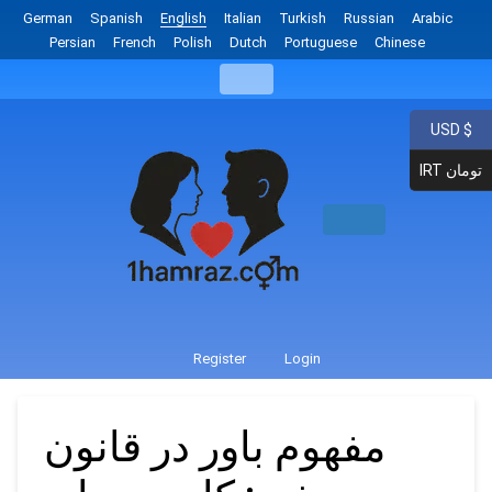
German
Spanish
English
Italian
Turkish
Russian
Arabic
Persian
French
Polish
Dutch
Portuguese
Chinese
USD $
IRT تومان
Register
Login
مفهوم باور در قانون