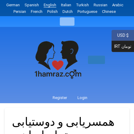
German
Spanish
English
Italian
Turkish
Russian
Arabic
Persian
French
Polish
Dutch
Portuguese
Chinese
USD $
IRT تومان
Register
Login
همسریابی و دوستیابی