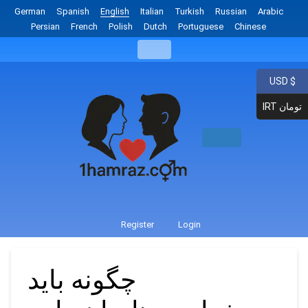
German
Spanish
English
Italian
Turkish
Russian
Arabic
Persian
French
Polish
Dutch
Portuguese
Chinese
USD $
IRT تومان
Register
Login
چگونه باید