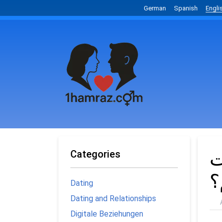
German
Spanish
Engli
ت
Categories
؟
Dating
Dating and Relationships
Digitale Beziehungen