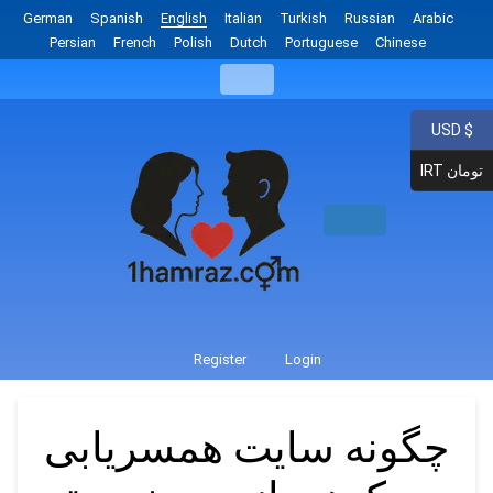
German
Spanish
English
Italian
Turkish
Russian
Arabic
Persian
French
Polish
Dutch
Portuguese
Chinese
USD $
IRT تومان
Register
Login
چگونه سایت همسریابی