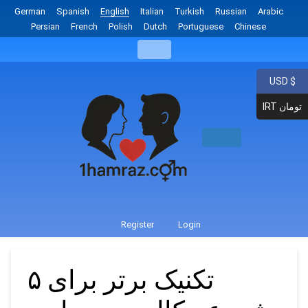
German
Spanish
English
Italian
Turkish
Russian
Arabic
Persian
French
Polish
Dutch
Portuguese
Chinese
USD $
IRT تومان
Register
Login
۵ تکنیک برتر برای