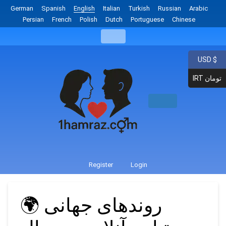
German
Spanish
English
Italian
Turkish
Russian
Arabic
Persian
French
Polish
Dutch
Portuguese
Chinese
USD $
IRT تومان
Register
Login
🌍 روندهای جهانی