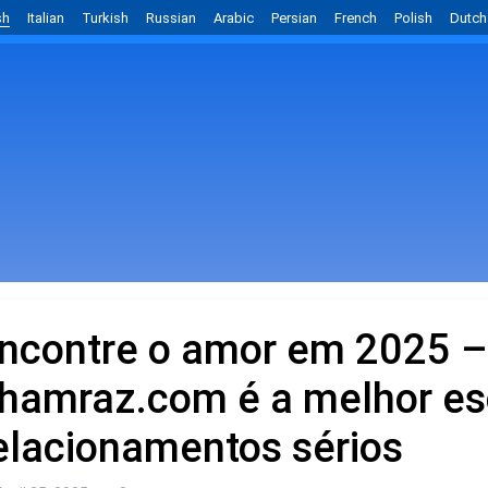
sh
Italian
Turkish
Russian
Arabic
Persian
French
Polish
Dutch
ncontre o amor em 2025 –
hamraz.com é a melhor es
elacionamentos sérios