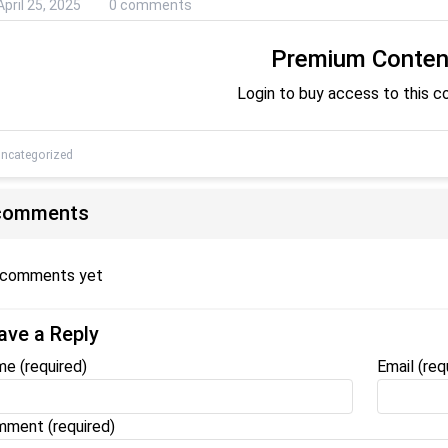
April 25, 2025
0 comments
Premium Conten
Login to buy access to this c
ncategorized
comments
 comments yet
ave a Reply
me
(required)
Email
(req
ment (required)