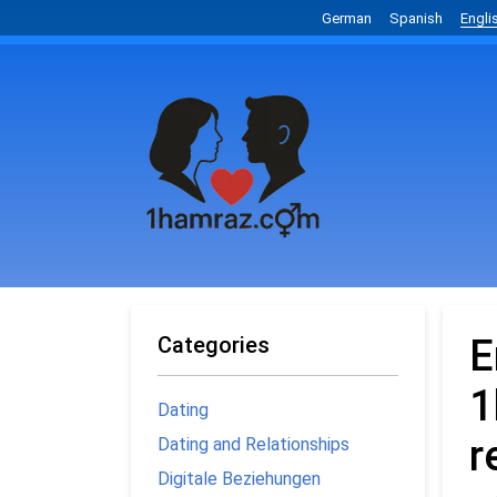
German
Spanish
Engli
Categories
E
1
Dating
r
Dating and Relationships
Digitale Beziehungen