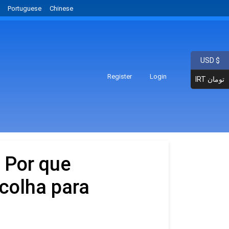
Portuguese
Chinese
USD $
Register
Login
IRT تومان
 Por que
colha para