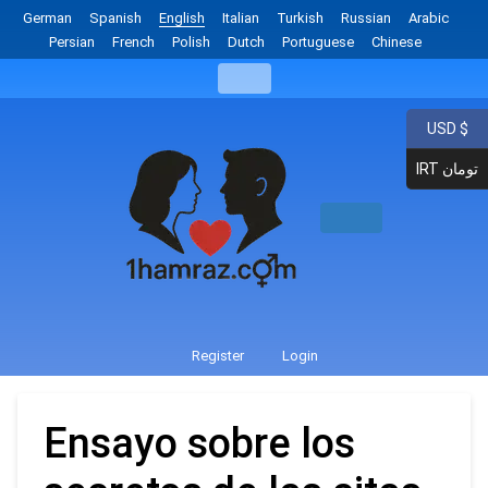
German
Spanish
English
Italian
Turkish
Russian
Arabic
Persian
French
Polish
Dutch
Portuguese
Chinese
USD $
IRT تومان
Register
Login
Ensayo sobre los